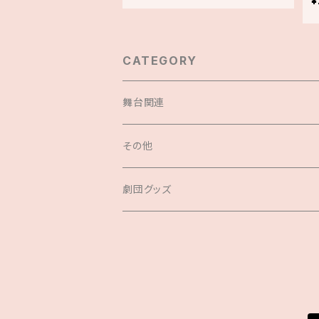
¥
CATEGORY
舞台関連
セット商品
その他
DVD
公演中止による支援
劇団グッズ
台本
劇団グッズ
サコッシュ
サウンドトラック
チェキ販売(通年)
クリアファイル
その他
クリアファイル
ステッカー