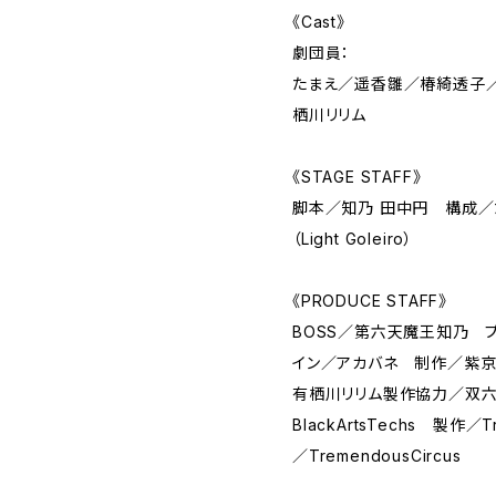
《Cast》
劇団員：
たまえ／遥香雛／椿綺透子
栖川リリム
《STAGE STAFF》
脚本／知乃 田中円 構成／
（Light Goleiro）
《PRODUCE STAFF》
BOSS／第六天魔王知乃 
イン／アカバネ 制作／紫京
有栖川リリム製作協力／双六堂 Li
BlackArtsTechs 製作／
／TremendousCircus