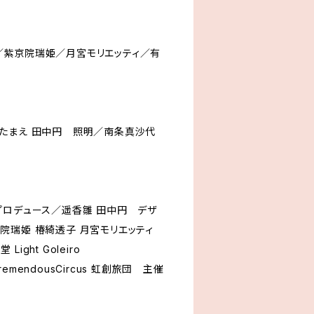
／紫京院瑞姫／月宮モリエッティ／有
たまえ 田中円 照明／南条真沙代
プロデュース／遥香雛 田中円 デザ
院瑞姫 椿綺透子 月宮モリエッティ
ght Goleiro
TremendousCircus 虹創旅団 主催