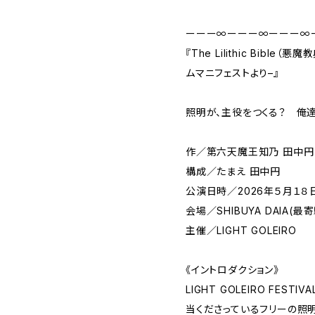
ーーー∞ーーー∞ーーー∞
『The Lilithic Bible（悪魔
ムマニフェストより–』
照明が、主役をつくる？ 俺
作／第六天魔王知乃 田中円
構成／たまえ 田中円
公演日時／2026年５月１８
会場／SHIBUYA DAIA(最
主催／LIGHT GOLEIRO
《イントロダクション》
LIGHT GOLEIRO FES
当くださっているフリーの照明