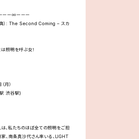
ーーー∞ーーー
教典）: The Second Coming – スカ
達は照明を呼ぶ女！
日（月）
寄駅 渋谷駅)
TIVALは、私たちのほぼ全ての照明をご担
家、南条真沙代さん率いる、LIGHT