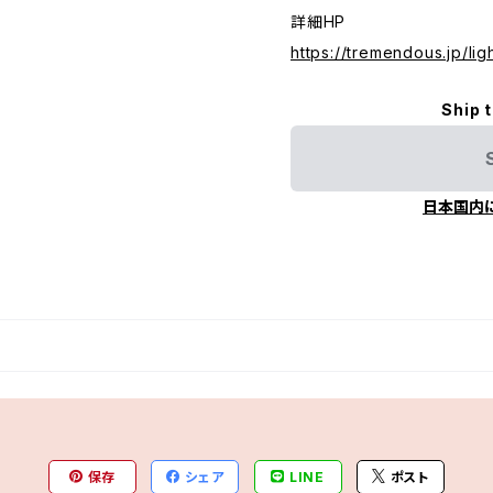
詳細HP
https://tremendous.jp/lig
Ship 
日本国内
保存
シェア
LINE
ポスト