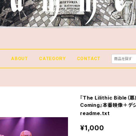
E
ABOUT
CATEGORY
CONTACT
『The Lilithic Bible
Coming』本番映像＋
readme.txt
¥1,000