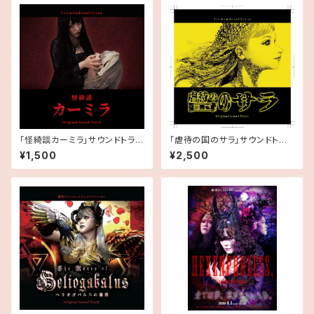
「怪綺談カーミラ」サウンドトラッ
「虐待の国のサラ」サウンドトラッ
クCD
クCD
¥1,500
¥2,500