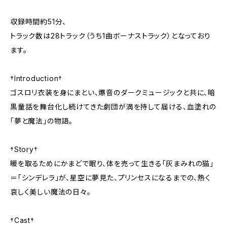
収録時間約51分、
トラック数は28トラック（うち1曲ボーナストラック）となっており
ます。
†Introduction†
ゴスロリ衣装を身にまとい、爆音のダークミュージックと共に、暗
黒童話を舞台化し続けてきた劇団が満を持して届ける、血塗れの
「夢と魔法」の物語。
†Story†
暖を取るためにかまどで眠り、体を売って生きる「灰まみれの猫」
＝「シンデレラ」が、星空に夢見た、プリンセスになるまでの、熱く
哀しく美しい魔法の日々。
†Cast†