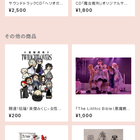
サウンドトラックCD「ヘリオガバ
CD「魔女裁判」オリジナルサウ
ルスの薔薇」
ンドトラック
¥2,500
¥1,800
その他の商品
開運！招福！英傑みくじ~女性歴1
『The Lilithic Bible（悪魔教
0025年~
典）: The Second Coming』
¥200
¥1,000
本番映像＋デジタル台本