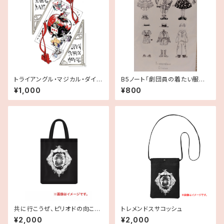
トライアングル・マジカル・ダイア
B5ノート「劇団員の着たい服イ
リー
ラストVer.」
¥1,000
¥800
共に行こうぜ、ピリオドの向こう
トレメンドスサコッシュ
へ！お出かけトート
¥2,000
¥2,000