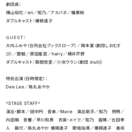
劇団員：
横山桜花／en／知乃／アカバネ／蟻巣純
ダブルキャスト：椿綺透子
ＧＵＥＳＴ：
大内ふみや（合同会社ブックスロープ）／岡本夏（劇団しおむす
び）／暦魅／原田星良／harry／横井芹野
ダブルキャスト：菊間悠里／小池ウラン（​劇団 (null)）
特別出演（日時限定）：
Dee Lee／鳥丸あやか
†STAGE STAFF†
演出・脚本／田中円 音楽／Marie 演出助手／知乃 照明／
内田梢 音響／早川和男 衣装・メイク／知乃 殺陣／合田孝
人 振付／鳥丸あやか 椿綺透子 歌唱指導／椿綺透子 美術