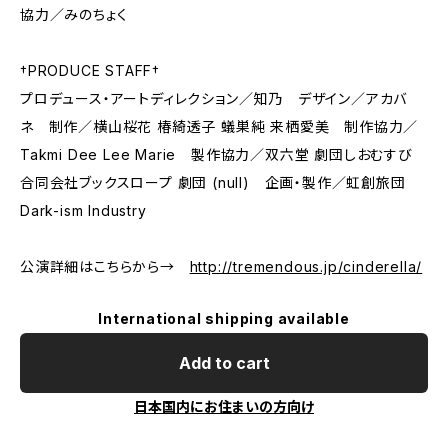
協力／みのちょく
†PRODUCE STAFF†
プロデュース・アートディレクション／知乃 デザイン／アカバ
ネ 制作／横山桜花 椿綺透子 蟻巣純 来栖愛美 制作協力／
Takmi Dee Lee Marie 製作協力／双六堂 劇団しおむすび
合同会社ブックスロープ ​劇団 (null) 企画・製作／虹創旅団
Dark-ism Industry
公演詳細はこちらから→
http://tremendous.jp/cinderella/
International shipping available
Add to cart
日本国内にお住まいの方向け