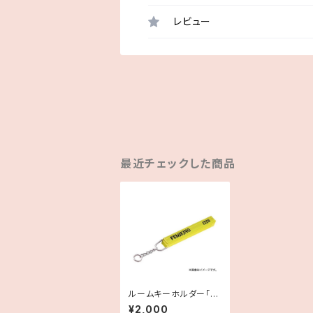
レビュー
最近チェックした商品
ルームキーホルダー「FE
MIKING」
¥2,000