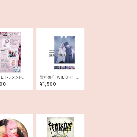
TE｣トレメンドス
資料集「TWILIGHT L
ト特典のみ
OVERS」
000
¥1,500