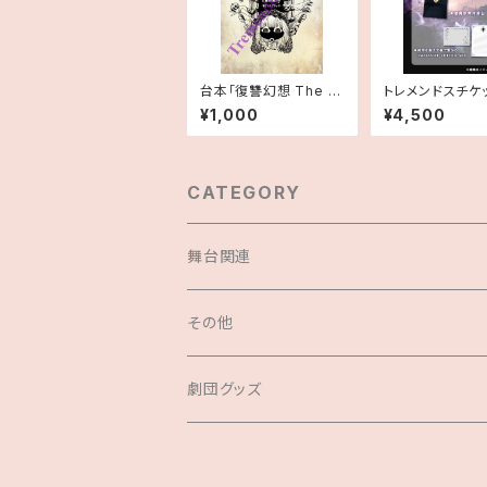
台本「復讐幻想 The R
トレメンドスチケ
evenge Fantasy –
特典グッズのみ「T
¥1,000
¥4,500
裏リトルブラック –」
GHT LOVERS」
CATEGORY
舞台関連
セット商品
その他
DVD
公演中止による支援
劇団グッズ
台本
劇団グッズ
サコッシュ