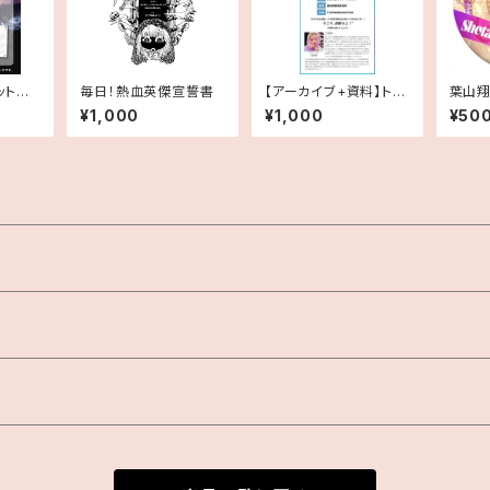
ットの
毎日！熱血英傑宣誓書
【アーカイブ+資料】トレ
葉山翔
WILI
メンドス・アカデミー第
「FEM
¥1,000
¥1,000
¥50
七回『【緊急特番】女の
ために、選挙を語り合お
う』