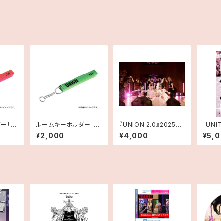
ー「Li
ルームキーホルダー「U
『UNION 2.0』2025年
｢UNI
NION」
７月１日（火）本番映像
チケッ
¥2,000
¥4,000
¥5,
（PDF版上演台本あり）