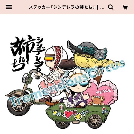
ステッカー「シンデレラの姉たち」 | W
underkammer＠TremendousC
ircus