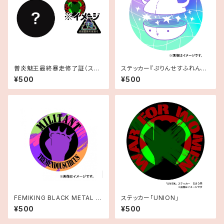
普炎魅王最終暴走修了証（ステ
ステッカー『ぷりんせすふれんず
ッカー「FEMIKING LAST RU
♡くまるちばーす』
¥500
¥500
N」）
FEMIKING BLACK METAL ス
ステッカー「UNION」
テッカー
¥500
¥500