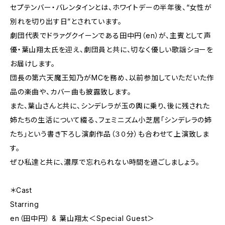
セプテンバー・バレンタインとは、ホワイトデーの半年後、“女性が
別れを切り出す日”とされています。
劇団代表でドラァグクイーンである田中円（en）が、主賓として声
優・葉山翔太氏を迎え、劇団員と共に、切なく優しい歌謡ショーを
お届けします。
団長の第六天魔王知乃がMCを務め、以前参加していただいた作
品の楽曲や、カバー曲も披露致します。
また、葉山さんと共に、シンデレラが玉の輿に乗り、後に残された
姉たちの生活について綴る、フェミニズム小芝居「シンデレラの姉
たち」という書き下ろし演劇作品（３０分）も合わせて上演致しま
す。
ぜひ私達と共に、濃厚で忘れられない時間を過ごしましょう。
＊Cast
Starring
en（田中円） & 葉山翔太＜Special Guest＞