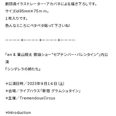
劇団員イラストレーター・アカバネによる描き下ろしです。
サイズは95mm✕75ｍｍ。
１枚入りです。
色んなところにペタペタ貼って下さいね！
ーーーー＊ーーーー＊ーーーー＊ーーーー
「en & 葉山翔太 歌謡ショー“セプテンバー・バレンタイン”」内公
演
『シンデレラの姉たち』
＊公演日時／2023年９月１６日（土）
＊会場／ライブハウス「新宿 グラムシュタイン」
＊主催／TremendousCircus
＊Introduction