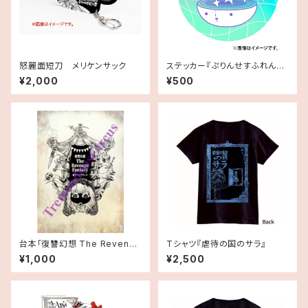
怒麗面短刀 メリケンサック
ステッカー『ぷりんせすふれんず
♡くまるちばーす』
¥2,000
¥500
台本「復讐幻想 The Revenge
Tシャツ『虐待の国のサラ』
Fantasy – 裏リトルブラック –」
¥1,000
¥2,500