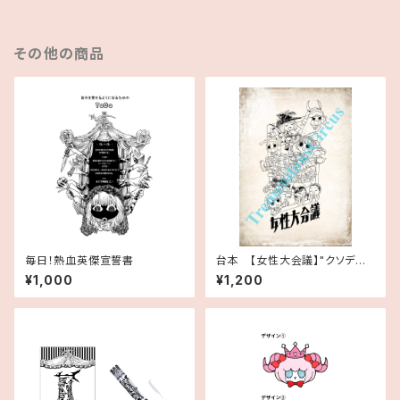
その他の商品
毎日！熱血英傑宣誓書
台本 【女性大会議】"クソデカ
嘘なろう系ミュージカル「男から
¥1,000
¥1,200
の」女の解放 ウーマンリブへ
の手紙 『レイプ裁判を憂いた閻
魔大王が、現世で正義の裁きを
下す！』"