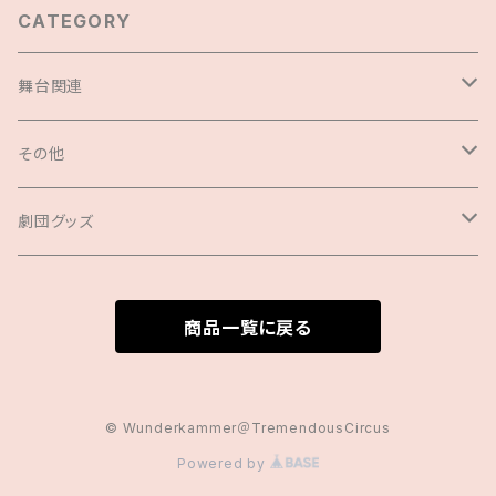
CATEGORY
舞台関連
セット商品
その他
DVD
公演中止による支援
劇団グッズ
台本
劇団グッズ
サコッシュ
商品一覧に戻る
サウンドトラック
チェキ販売(通年)
クリアファイル
その他
クリアファイル
ステッカー
© Wunderkammer＠TremendousCircus
Powered by
Blu-ray
メリケンサック