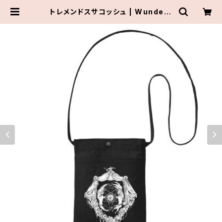
トレメンドスサコッシュ | Wunderk
ammer＠TremendousCircus